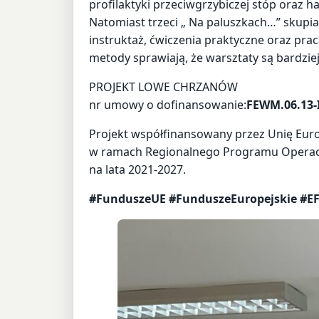
profilaktyki przeciwgrzybiczej stóp oraz 
Natomiast trzeci „ Na paluszkach…” skupia
instruktaż, ćwiczenia praktyczne oraz pr
metody sprawiają, że warsztaty są bardziej
PROJEKT LOWE CHRZANÓW
nr umowy o dofinansowanie:
FEWM.06.13-I
Projekt współfinansowany przez Unię Eur
w ramach Regionalnego Programu Operacy
na lata 2021-2027.
#FunduszeUE #FunduszeEuropejskie #EFS