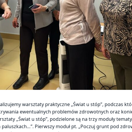
zujemy warsztaty praktyczne „Świat u stóp”, podczas któ
ykrywania ewentualnych problemów zdrowotnych oraz koniec
rsztaty „Świat u stóp”, podzielone są na trzy moduły tema
a paluszkach…”. Pierwszy moduł pt. „Poczuj grunt pod zdrow