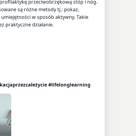
profilaktykę przeciwobrzękową stóp i nóg.
sowane są różne metody tj.: pokaz,
 umiejętności w sposób aktywny. Takie
ez praktyczne działanie.
cjaprzezcałeżycie #lifelonglearning