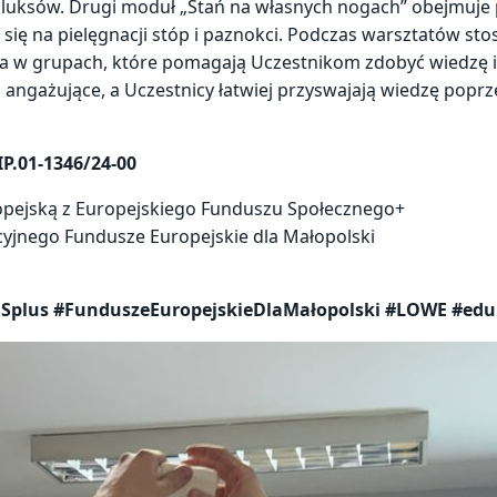
haluksów. Drugi moduł „Stań na własnych nogach” obejmuje 
 się na pielęgnacji stóp i paznokci. Podczas warsztatów sto
aca w grupach, które pomagają Uczestnikom zdobyć wiedzę i
 angażujące, a Uczestnicy łatwiej przyswajają wiedzę poprz
P.01-1346/24-00
opejską z Europejskiego Funduszu Społecznego+
jnego Fundusze Europejskie dla Małopolski
plus #FunduszeEuropejskieDlaMałopolski #LOWE #eduka