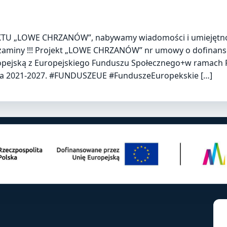
KTU „LOWE CHRZANÓW”, nabywamy wiadomości i umiejętności
egzaminy !!! Projekt „LOWE CHRZANÓW” nr umowy o dofinans
ropejską z Europejskiego Funduszu Społecznego+w ramac
ata 2021-2027. #FUNDUSZEUE #FunduszeEuropekskie […]